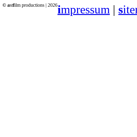
© a
st
f
ilm productions | 2026
i
mpressum
|
s
it