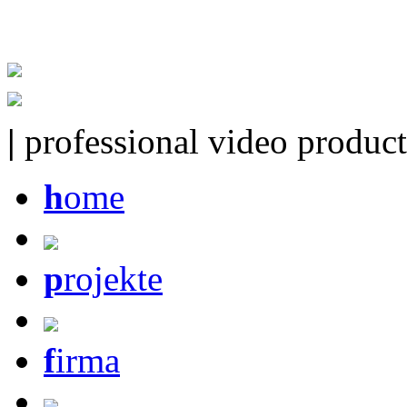
|
professional video product
h
ome
p
rojekte
f
irma