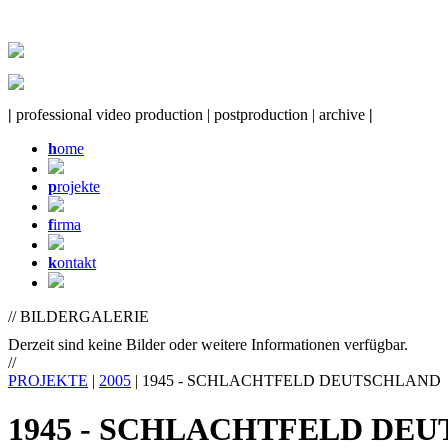
|
professional video production | postproduction | archive
|
h
ome
p
rojekte
f
irma
k
ontakt
// BILDERGALERIE
Derzeit sind keine Bilder oder weitere Informationen verfügbar.
//
PROJEKTE
|
2005
| 1945 - SCHLACHTFELD DEUTSCHLAND
1945 - SCHLACHTFELD DE