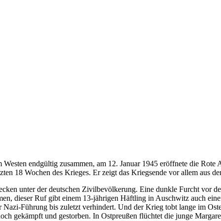
Westen endgültig zusammen, am 12. Januar 1945 eröffnete die Rote A
zten 18 Wochen des Krieges. Er zeigt das Kriegsende vor allem aus der 
cken unter der deutschen Zivilbevölkerung. Eine dunkle Furcht vor d
n, dieser Ruf gibt einem 13-jährigen Häftling in Auschwitz auch ein
 Nazi-Führung bis zuletzt verhindert. Und der Krieg tobt lange im O
noch gekämpft und gestorben. In Ostpreußen flüchtet die junge Marga