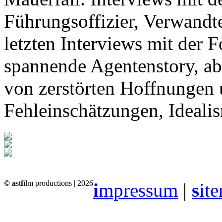
Führungsoffizier, Verwandt
letzten Interviews mit der 
spannende Agentenstory, abe
von zerstörten Hoffnungen 
Fehleinschätzungen, Idealis
© a
st
f
ilm productions | 2026
i
mpressum
|
s
it