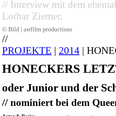
// Interview mit dem ehema
Lothar Ziemer.
© Bild | astfilm productions
//
PROJEKTE
|
2014
| HONE
HONECKERS LETZ
oder Junior und der S
// nominiert bei dem Quee