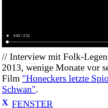
// Interview mit Folk-Lege
2013, wenige Monate vor s
Film
"Honeckers letzte Spio
Schwan"
.
X
FENSTER