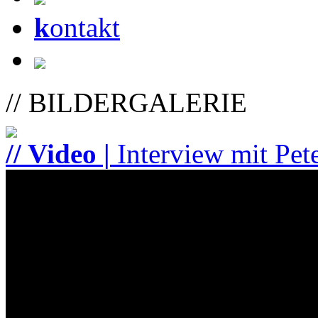
k
ontakt
// BILDERGALERIE
// Video |
Interview mit Pet