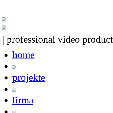
|
professional video product
h
ome
p
rojekte
f
irma